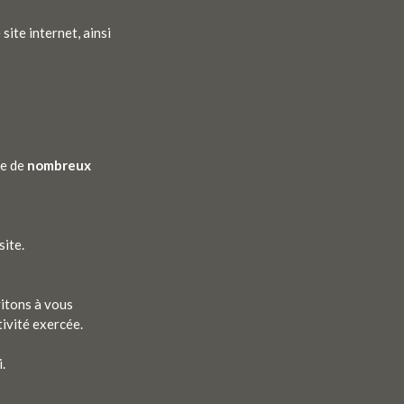
site internet, ainsi
te de
nombreux
site.
vitons à vous
tivité exercée.
.